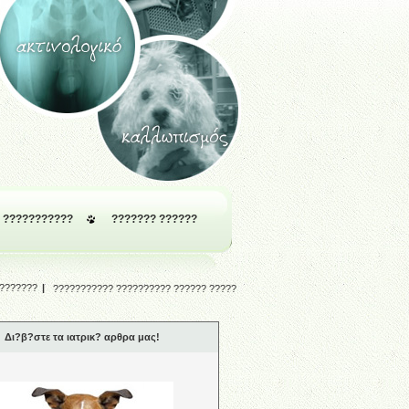
???????????
??????? ??????
???????
|
??????????? ?????????? ?????? ?????
Δι?β?στε τα ιατρικ? αρθρα μας!