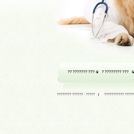
?? ??????? ???
? ???????? ???
???????? ?????? - ?????
|
??????????? ??????