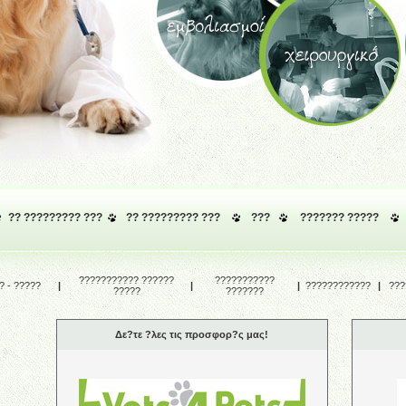
?? ????????? ???
?? ????????? ???
???
??????? ?????
??????????? ??????
???????????
 - ?????
|
|
|
????????????
|
???
?????
???????
Δε?τε ?λες τις προσφορ?ς μας!